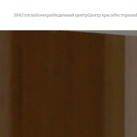
SPA
Готель
Номери
Медичний центр
Центр краси
Ресторани
Програма “Здорове серце”
Програма “Схуднення”
Здоров’я травної системи
Check UP дитячий
Check UP
Бювет
Всі послуги